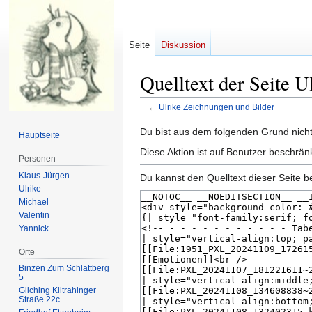
Seite
Diskussion
Quelltext der Seite 
←
Ulrike Zeichnungen und Bilder
Zur
Zur
Du bist aus dem folgenden Grund nicht 
Hauptseite
Navigation
Suche
Diese Aktion ist auf Benutzer beschrän
Personen
springen
springen
Klaus-Jürgen
Du kannst den Quelltext dieser Seite b
Ulrike
Michael
Valentin
Yannick
Orte
Binzen Zum Schlattberg
5
Gilching Kiltrahinger
Straße 22c