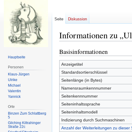
Seite
Diskussion
Informationen zu „Ul
Basisinformationen
Zur
Zur
Navigation
Suche
Hauptseite
springen
springen
Anzeigetitel
Personen
Standardsortierschlüssel
Klaus-Jürgen
Ulrike
Seitenlänge (in Bytes)
Michael
Namensraumkennnummer
Valentin
Seitenkennnummer
Yannick
Seiteninhaltssprache
Orte
Seiteninhaltsmodell
Binzen Zum Schlattberg
5
Indizierung durch Suchmaschinen
Gilching Kiltrahinger
Straße 22c
Anzahl der Weiterleitungen zu dieser 