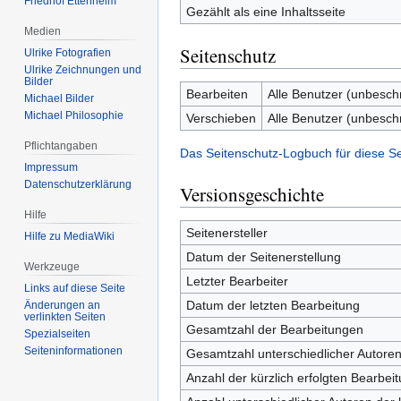
Friedhof Ettenheim
Gezählt als eine Inhaltsseite
Medien
Seitenschutz
Ulrike Fotografien
Ulrike Zeichnungen und
Bilder
Bearbeiten
Alle Benutzer (unbesch
Michael Bilder
Michael Philosophie
Verschieben
Alle Benutzer (unbesch
Pflichtangaben
Das Seitenschutz-Logbuch für diese S
Impressum
Datenschutzerklärung
Versionsgeschichte
Hilfe
Seitenersteller
Hilfe zu MediaWiki
Datum der Seitenerstellung
Werkzeuge
Letzter Bearbeiter
Links auf diese Seite
Datum der letzten Bearbeitung
Änderungen an
verlinkten Seiten
Gesamtzahl der Bearbeitungen
Spezialseiten
Seiten­­informationen
Gesamtzahl unterschiedlicher Autore
Anzahl der kürzlich erfolgten Bearbei