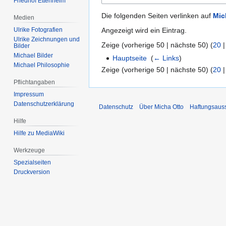
Friedhof Ettenheim
Die folgenden Seiten verlinken auf
Mic
Medien
Angezeigt wird ein Eintrag.
Ulrike Fotografien
Ulrike Zeichnungen und
Zeige (
vorherige 50
|
nächste 50
) (
20
Bilder
Michael Bilder
Hauptseite
‎
(
← Links
)
Michael Philosophie
Zeige (
vorherige 50
|
nächste 50
) (
20
Pflichtangaben
Impressum
Datenschutzerklärung
Datenschutz
Über Micha Otto
Haftungsaus
Hilfe
Hilfe zu MediaWiki
Werkzeuge
Spezialseiten
Druckversion