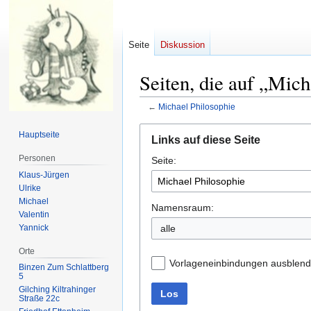
Seite
Diskussion
Seiten, die auf „Mich
←
Michael Philosophie
Zur
Zur
Hauptseite
Links auf diese Seite
Navigation
Suche
Personen
Seite:
springen
springen
Klaus-Jürgen
Ulrike
Michael
Namensraum:
Valentin
Yannick
alle
Orte
Vorlageneinbindungen ausblen
Binzen Zum Schlattberg
5
Gilching Kiltrahinger
Los
Straße 22c